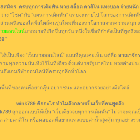
9สมัคร ครบทุกการเดิมพัน หวย สล็อต คาสิโน แทงบอล จ่ายหนัก ไม
หว่าง “โชค” กับ “แผนการเดิมพัน” แทบจะหายไป โลกของการเดิมพ
นส่วนหนึ่งของไลฟ์สไตล์คนรุ่นใหม่ที่มองหาโอกาสจากความสนุก
หวยออนไลน์
มากมายที่เกิดขึ้นทุกวัน หนึ่งในชื่อที่กำลังเป็นที่พูดถึง
89”
ไม่ได้เป็นเพียง “เว็บหวยออนไลน์” แบบที่คุณเคยเห็น แต่คือ
อาณาจักร
่รวมทุกความบันเทิงไว้ในที่เดียว ตั้งแต่หวยรัฐบาลไทย หวยต่างปร
นถึงเกมกีฬาออนไลน์ที่ครบทุกลีกทั่วโลก
อพื้นที่ของคนที่อยากลุ้น อยากชนะ และอยากรวยอย่างมีสไตล์
wink789 คืออะไร ทำไมถึงกลายเป็นเว็บที่คนพูดถึง
k789
ถูกออกแบบให้เป็น “เว็บเดียวจบทุกการเดิมพัน” ไม่ว่าจะคุณ
อต สายคาสิโน หรือคอบอลที่อยากแทงแบบค่าน้ำสุดคุ้ม ทุกอย่างรวมอ