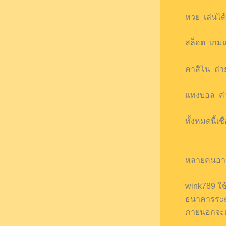
หวย เล่นได
สล็อต เกมแ
คาสิโน ถ่
แทงบอล ค่า
ทั้งหมดนี้เ
หลายคนอาจส
wink789 ใช
ธนาคารระดั
ภายนอกจะเข