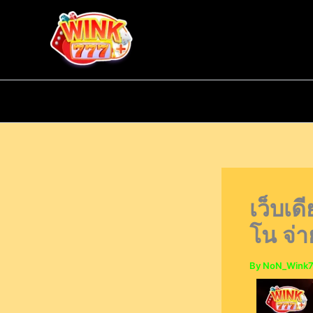
Skip
to
content
เว็บเ
โน จ่
By
NoN_Wink