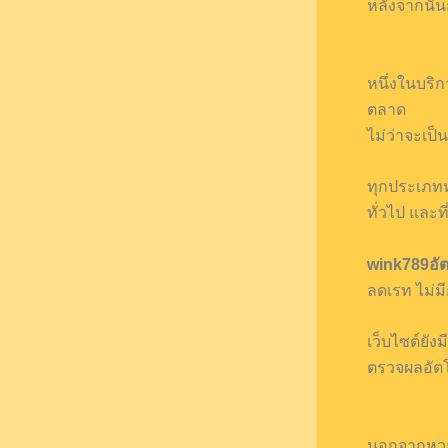
หลังจากนั้
หนึ่งในบริก
ตลาด
ไม่ว่าจะเป็
ทุกประเภทห
ทั่วไป และที
wink789อั
ลดเรท ไม่มี
เว็บไซต์ยัง
ตรวจผลอัตโ
นอกจากหว