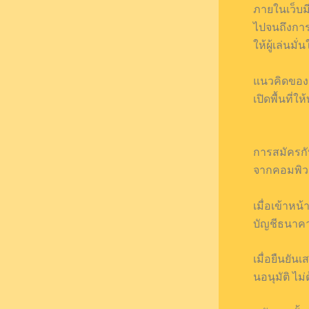
ภายในเว็บม
ไปจนถึงการ
ให้ผู้เล่นม
แนวคิดของ 
เปิดพื้นที่ใ
การสมัครก
จากคอมพิวเ
เมื่อเข้าหน
บัญชีธนาคา
เมื่อยืนยัน
นอนุมัติ ไม