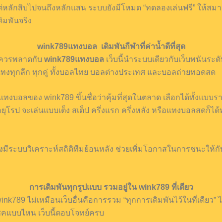
งแต่หลักสิบไปจนถึงหลักแสน ระบบยังมีโหมด “ทดลองเล่นฟรี” ให้สมา
ดิมพันจริง
wink789แทงบอล เดิมพันกีฬาที่ค่าน้ำดีที่สุด
่ควรพลาดกับ
wink789แทงบอล
เว็บนี้นำระบบเดียวกับเว็บพนันระ
แทงทุกลีก ทุกคู่ ทั้งบอลไทย บอลต่างประเทศ และบอลถ่ายทอดสด
แทงบอลของ wink789 ขึ้นชื่อว่าคุ้มที่สุดในตลาด เลือกได้ทั้งแบบร
อยุโรป จะเล่นแบบเต็ง สเต็ป ครึ่งแรก ครึ่งหลัง หรือแทงบอลสดก็ได
งมีระบบวิเคราะห์สถิติทีมย้อนหลัง ช่วยเพิ่มโอกาสในการชนะให้กับ
การเดิมพันทุกรูปแบบ รวมอยู่ใน wink789 ที่เดียว
้ wink789 ไม่เหมือนเว็บอื่นคือการรวม “ทุกการเดิมพันไว้ในที่เดียว” 
ชคแบบไหน เว็บนี้ตอบโจทย์ครบ