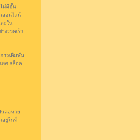
่มีอั้น
ันออนไลน์
 และใน
อย่างรวดเร็ว
การเดิมพัน
ะเทศ สล็อต
เป็นคอหวย
ยู่ในที่