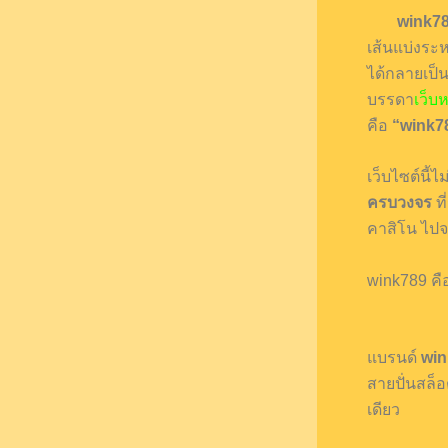
wink78
เส้นแบ่งระ
ได้กลายเป็
บรรดา
เว็บ
คือ
“wink7
เว็บไซต์นี้
ครบวงจร
ที
คาสิโน ไปจ
wink789 คื
แบรนด์
win
สายปั่นสล็
เดียว