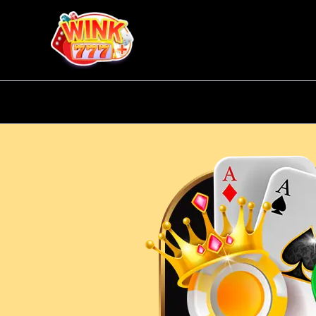
Skip
to
content