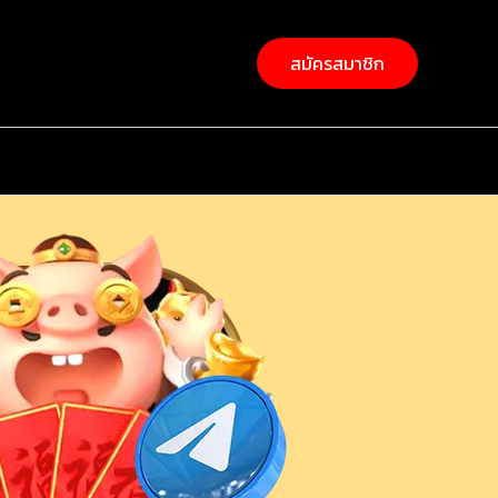
สมัครสมาชิก